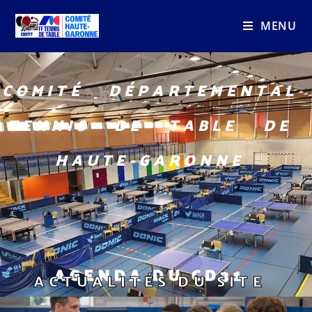
MENU
COMITÉ DÉPARTEMENTAL
TENNIS DE TABLE DE
HAUTE-GARONNE
AGENDA DU CD31
ACTUALITÉS DU SITE